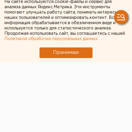
На сайте используются cookie-файлы и сервис для
анализа данных Яндекс.Метрика. Эти инструменты
помогают улучшать работу сайта, понимать интересы
наших пользователей и оптимизировать контент. Вся
информация обрабатывается в обезличенном виде и
используется только для статистического анализа.
Продолжая использовать сайт, вы соглашаетесь с нашей
Политикой обработки персональных данных
.
Принимаю
© Фото из открытых источников
На первое место в списке богатейших россиян,
согласно счетчику Forbes в реальном времени,
вышел основной владелец НЛМК Владимир Лисин.
Его состояние оценивается в 22,6 млрд долларов.