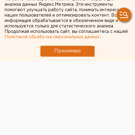
анализа данных Яндекс.Метрика. Эти инструменты
помогают улучшать работу сайта, понимать интересы
наших пользователей и оптимизировать контент. Вся
информация обрабатывается в обезличенном виде и
используется только для статистического анализа.
Продолжая использовать сайт, вы соглашаетесь с нашей
Политикой обработки персональных данных
.
Принимаю
День пожилого человека, который весь мир
празднует завтра, 1 октября, переносится на
неопределенный срок. Мероприятия не стали
проводить из-за продления режима самоизоляции