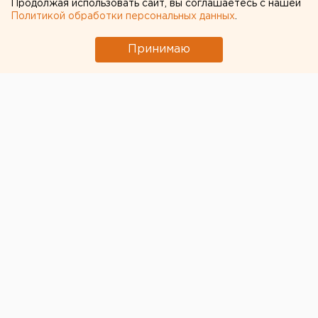
Продолжая использовать сайт, вы соглашаетесь с нашей
Политикой обработки персональных данных
.
Принимаю
Замгубернатора Свердловской области
Павел
Креков
и глава регионального Минздрава
Андрей
Карлов
привились от коронавирусной инфекции,
сообщает оперштаб.