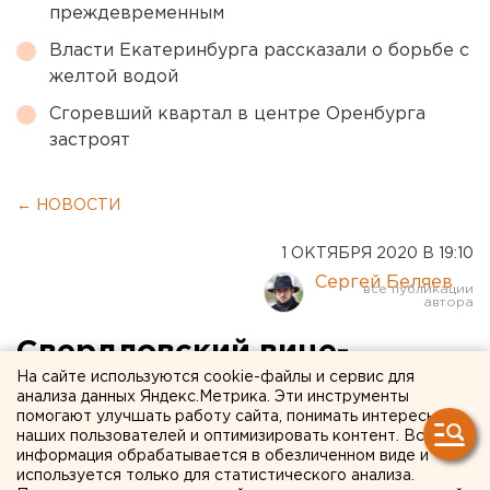
преждевременным
Власти Екатеринбурга рассказали о борьбе с
желтой водой
Сгоревший квартал в центре Оренбурга
застроят
← НОВОСТИ
1 ОКТЯБРЯ 2020 В 19:10
Сергей Беляев
Свердловский вице-
На сайте используются cookie-файлы и сервис для
губернатор и глава
анализа данных Яндекс.Метрика. Эти инструменты
помогают улучшать работу сайта, понимать интересы
Минздрава привились от
наших пользователей и оптимизировать контент. Вся
коронавируса
информация обрабатывается в обезличенном виде и
используется только для статистического анализа.