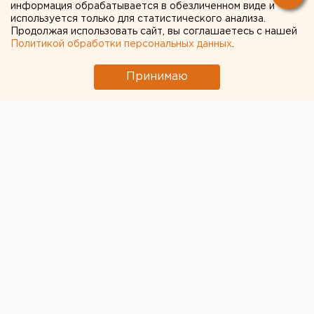
обновленный офис в
информация обрабатывается в обезличенном виде и
используется только для статистического анализа.
Екатеринбурге. Он уже
Продолжая использовать сайт, вы соглашаетесь с нашей
доступен для клиентов
Политикой обработки персональных данных
.
Принимаю
© Фото из открытых источников