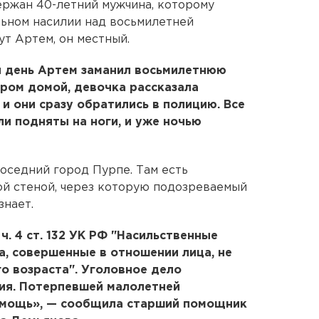
ержан 40-летний мужчина, которому
ьном насилии над восьмилетней
ут Артем, он местный.
й день Артем заманил восьмилетнюю
ером домой, девочка рассказала
 и они сразу обратились в полицию. Все
и подняты на ноги, и уже ночью
соседний город Пурпе. Там есть
ой стеной, через которую подозреваемый
знает.
. 4 ст. 132 УК РФ "Насильственные
а, совершенные в отношении лица, не
о возраста". Уголовное дело
ния. Потерпевшей малолетней
омощь», — сообщила старший помощник