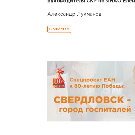
руководителя СКР по ЯНАО Елен
Александр Лукманов
Общество