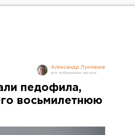
Александр Лукманов
али педофила,
его восьмилетнюю