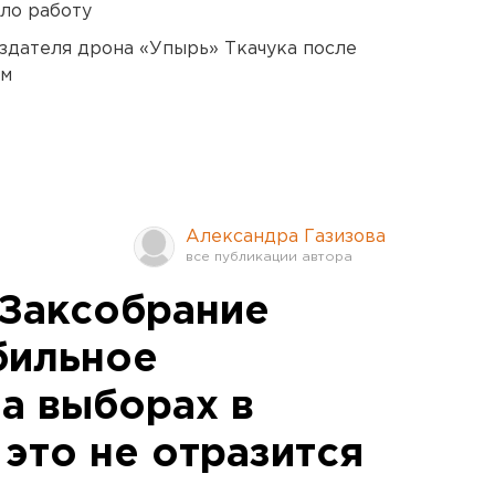
ло работу
оздателя дрона «Упырь» Ткачука после
ом
Александра Газизова
Заксобрание
бильное
На выборах в
это не отразится