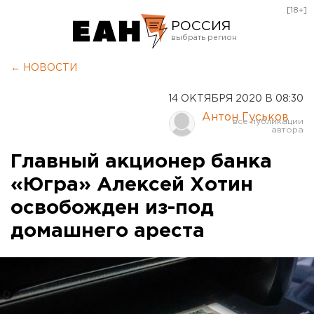
[18+]
РОССИЯ
Екатеринбург
← НОВОСТИ
Челябинск
14 ОКТЯБРЯ 2020 В 08:30
Курган
Антон Гуськов
Оренбург
Главный акционер банка
«Югра» Алексей Хотин
освобожден из-под
домашнего ареста