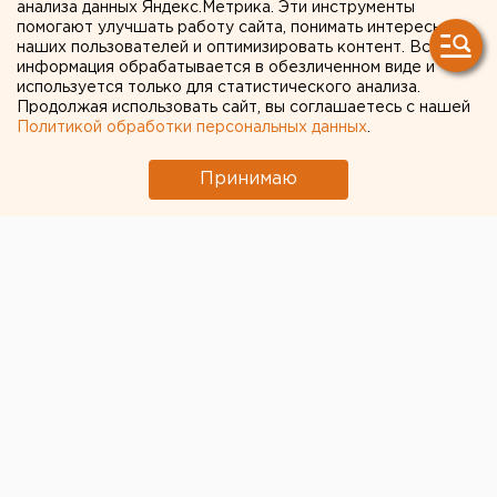
анализа данных Яндекс.Метрика. Эти инструменты
В Оренбурге продлили арест «смотрителю»
помогают улучшать работу сайта, понимать интересы
наших пользователей и оптимизировать контент. Вся
кладбищ
информация обрабатывается в обезличенном виде и
используется только для статистического анализа.
Продолжая использовать сайт, вы соглашаетесь с нашей
← НОВОСТИ
Политикой обработки персональных данных
.
15 ОКТЯБРЯ 2020 В 09:08
Принимаю
ЕАНовости
«Я бы на их месте в суд
даже не ходил»: адвокат
комментирует иск
Пригожина к Znak.com