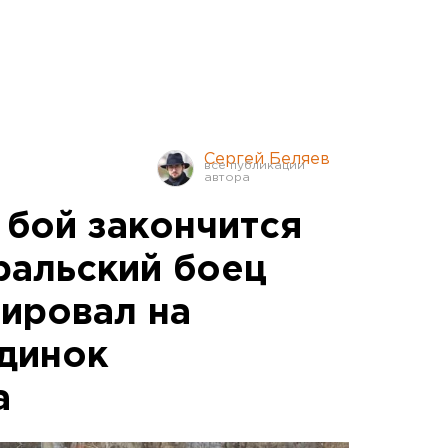
Сергей Беляев
 бой закончится
ральский боец
гировал на
динок
а