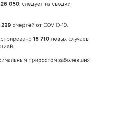
о
26 050
, следует из сводки
о
229
смертей от COVID-19.
истрировано
16 710
новых случаев
цией.
ксимальным приростом заболевших
6