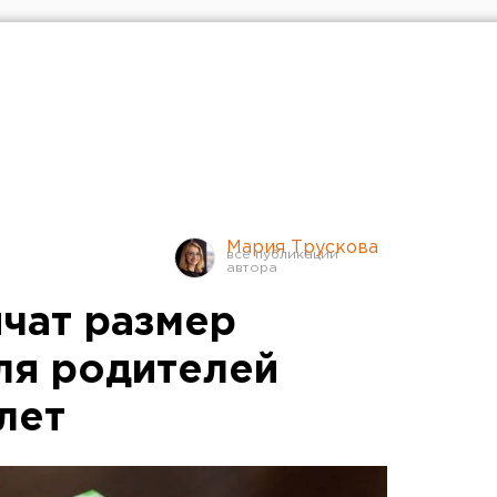
Мария Трускова
ичат размер
ля родителей
лет