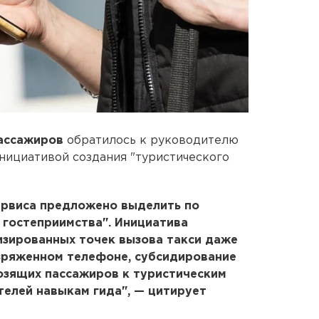
ассажиров
обратилось к руководителю
нициативой создания "туристического
ервиса предложено выделить по
 гостеприимства". Инициатива
изированных точек вызова такси даже
азряженном телефоне, субсидирование
озящих пассажиров к туристическим
телей навыкам гида", — цитирует