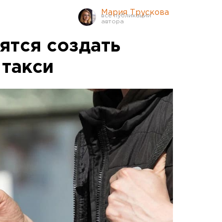
Мария Трускова
ятся создать
 такси