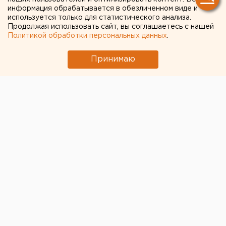
школ: дума согласилась
информация обрабатывается в обезличенном виде и
используется только для статистического анализа.
увеличить плотность
Продолжая использовать сайт, вы соглашаетесь с нашей
Политикой обработки персональных данных
.
застройки
Принимаю