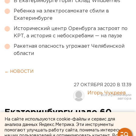
В Екатеринбурге горит склад Wildberries
Ребенка на электросамокате сбили в
Екатеринбурге
Исторический центр Оренбурга застроят по
КРТ, а история с небоскребами — на паузе
Ракетная опасность угрожает Челябинской
области
← НОВОСТИ
27 ОКТЯБРЯ 2020 В 13:39
Игорь Чукреев
Екатеринбургу надо 60
На сайте используются cookie-файлы и сервис для
миллиардов на
анализа данных Яндекс.Метрика. Эти инструменты
помогают улучшать работу сайта, понимать интересы
ликвидацию дефицита
наших пользователей и оптимизировать контент. Вся