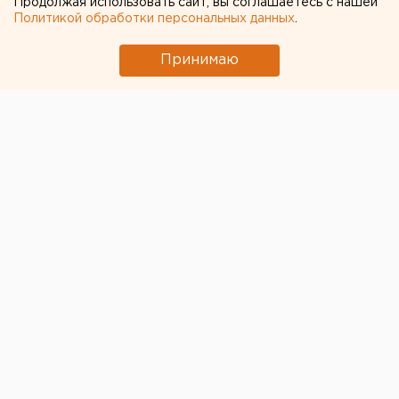
Продолжая использовать сайт, вы соглашаетесь с нашей
Политикой обработки персональных данных
.
Принимаю
По данным исследований, россияне стали больше
закупать продуктов из страха, что будет объявлен
новый карантин
и закроются магазины. Согласно
опросам, такие опасения разделяют более половины
покупателей.
В первую очередь речь идет о продовольственных