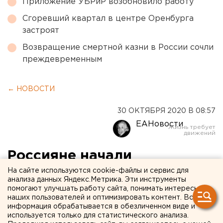
Приложение УБРиР возобновило работу
Сгоревший квартал в центре Оренбурга
застроят
Возвращение смертной казни в России сочли
преждевременным
← НОВОСТИ
30 ОКТЯБРЯ 2020 В 08:57
ЕАНовости
Россияне начали
закупаться впрок из страха
На сайте используются cookie-файлы и сервис для
анализа данных Яндекс.Метрика. Эти инструменты
перед новым карантином
помогают улучшать работу сайта, понимать интересы
наших пользователей и оптимизировать контент. Вся
информация обрабатывается в обезличенном виде и
используется только для статистического анализа.