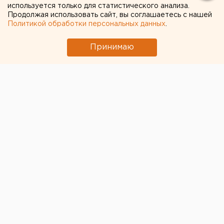
используется только для статистического анализа.
Продолжая использовать сайт, вы соглашаетесь с нашей
Политикой обработки персональных данных
.
Принимаю
Совет муфтиев России (СМР) выступил с заявлением
в связи с событиями в Австрии и Франции.
Духовные лидеры мусульман особо отметили, что
террористы и экстремисты не имеют ничего общего
с исламом.