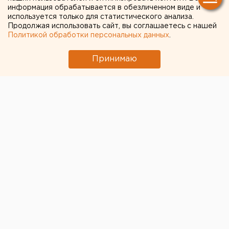
оштрафовали за ненависть
информация обрабатывается в обезличенном виде и
используется только для статистического анализа.
к женщинам и властям
Продолжая использовать сайт, вы соглашаетесь с нашей
Политикой обработки персональных данных
.
Принимаю
Балаковский районный суд Саратовской области
оштрафовал на 10 тысяч рублей
Владислава