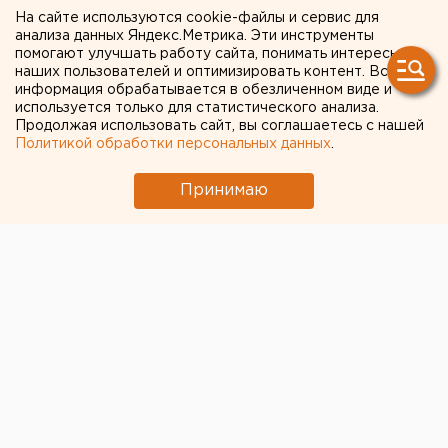
академии прошли в финал
На сайте используются cookie-файлы и сервис для
анализа данных Яндекс.Метрика. Эти инструменты
кубка «Управляй!»
помогают улучшать работу сайта, понимать интересы
наших пользователей и оптимизировать контент. Вся
информация обрабатывается в обезличенном виде и
используется только для статистического анализа.
Продолжая использовать сайт, вы соглашаетесь с нашей
Политикой обработки персональных данных
.
Принимаю
© Пресс-служба УИУ РАНХиГС
Пятеро студентов Уральского института