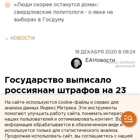
«Люди скорее останутся дома»:
свердловские политологи - о явке на
выборах в Госдуму
← НОВОСТИ
18 ДЕКАБРЯ 2020 В 08:24
ЕАНовости
Государство выписало
россиянам штрафов на 23
млн за несвоевременную
На сайте используются cookie-файлы и сервис для
анализа данных Яндекс.Метрика. Эти инструменты
сдачу тестов на
помогают улучшать работу сайта, понимать интересы
наших пользователей и оптимизировать контент. Вся
коронавирус
информация обрабатывается в обезличенном виде и
используется только для статистического анализа.
Продолжая использовать сайт, вы соглашаетесь с нашей