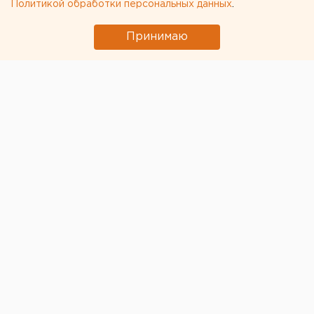
Политикой обработки персональных данных
.
Принимаю
© Фото из открытых источников
Роспотребнадзор озвучил данные по штрафам,
выписанным россиянам за несвоевременную сдачу
тестов на коронавирус после возвращения из-за
границы. Их накопилось на 23 млн руб.