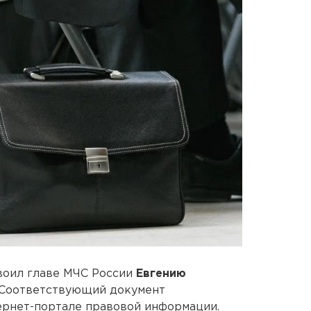
оил главе МЧС России
Евгению
 Соответствующий документ
ернет-портале правовой информации.