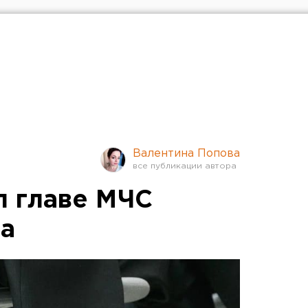
Валентина Попова
л главе МЧС
ла