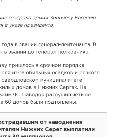
ние генерала армии Зиничеву Евгению
я в указе президента.
 года в звании генерал-лейтенанта. В
н в звании до генерал-полковника.
еву пришлось в срочном порядке
юля из-за обильных осадков и резкого
в свердловском муниципалитете
жилых домов в Нижних Сергах. На
ежим ЧС. Паводок разрушил четыре
ее 60 домов были подтоплены.
острадавшим от наводнения
ителям Нижних Серег выплатили