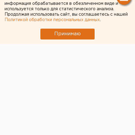
Нижнетагильской епархией
информация обрабатывается в обезличенном виде и
используется только для статистического анализа.
и уехал в Челябинск
Продолжая использовать сайт, вы соглашаетесь с нашей
Политикой обработки персональных данных
.
Принимаю
© Официальный сайт Серовской епархии
Епископ
Алексий (Орлов)
официально попрощался