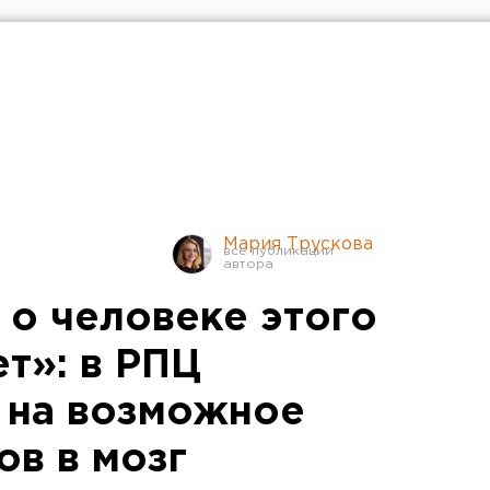
Мария Трускова
 о человеке этого
т»: в РПЦ
 на возможное
ов в мозг