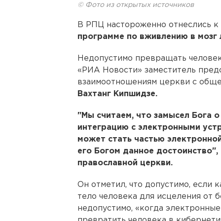
© Фото из открытых источников
В РПЦ настороженно отнеслись к
программе по вживлению в мозг
Недопустимо превращать человека
«РИА Новости» заместитель пред
взаимоотношениям церкви с обще
Вахтанг Кипшидзе.
"Мы считаем, что замысел Бога о
интеграцию с электронными устр
может стать частью электронной
его Богом данное достоинство", 
православной церкви.
Он отметил, что допустимо, если 
тело человека для исцеления от б
недопустимо, «когда электронные 
превратить человека в кибернети