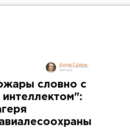
Анна Гринь
пожары словно с
 интеллектом":
агеря
 авиалесоохраны