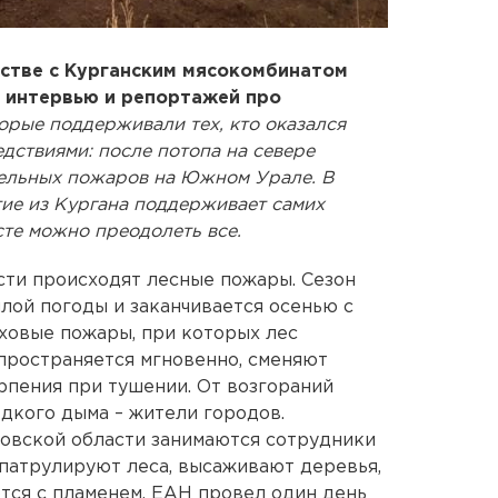
стве с Курганским мясокомбинатом
 интервью и репортажей про
орые поддерживали тех, кто оказался
едствиями: после потопа на севере
тельных пожаров на Южном Урале. В
тие из Кургана поддерживает самих
сте можно преодолеть все.
сти происходят лесные пожары. Сезон
лой погоды и заканчивается осенью с
ховые пожары, при которых лес
спространяется мгновенно, сменяют
пения при тушении. От возгораний
едкого дыма – жители городов.
ловской области занимаются сотрудники
патрулируют леса, высаживают деревья,
тся с пламенем. ЕАН провел один день