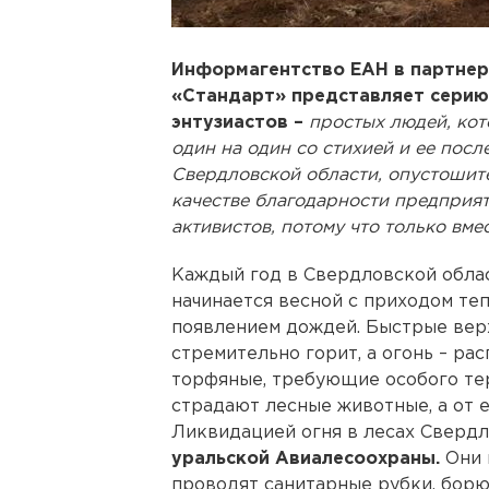
Информагентство ЕАН в партнер
«Стандарт» представляет серию
энтузиастов –
простых людей, кот
один на один со стихией и ее посл
Свердловской области, опустоши
качестве благодарности предприя
активистов, потому что только вме
Каждый год в Свердловской обла
начинается весной с приходом теп
появлением дождей. Быстрые вер
стремительно горит, а огонь – ра
торфяные, требующие особого тер
страдают лесные животные, а от 
Ликвидацией огня в лесах Сверд
уральской Авиалесоохраны.
Они 
проводят санитарные рубки, борю