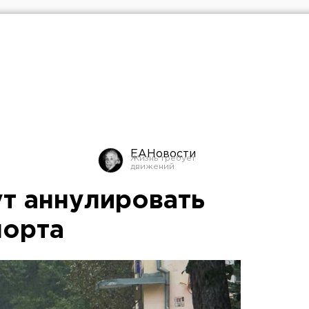
ЕАНовости
ут аннулировать
порта