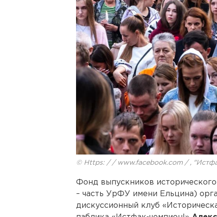
© Https: / / www.facebook.com / , "Истф
Фонд выпускников исторического
– часть УрФУ имени Ельцина) орг
дискуссионный клуб «Историческа