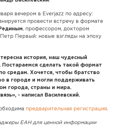
андр Василевский
.
варя вечером в Everjazz по адресу:
ланируется провести встречу в формате
Рединым
, профессором, доктором
«Петр Первый: новые взгляды на эпоху
нтересна история, наш чудесный
. Постараемся сделать такой формат
 по средам. Хочется, чтобы братство
во в городе и могли поддерживать
ом города, страны и мира.
язь», - написал Василевский.
еобходима
предварительная регистрация
.
енджеры ЕАН для ценной информации