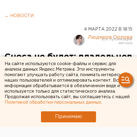
← НОВОСТИ
4 МАРТА 2022 В 18:15
Людмила Орлова
Сноса не будет: владельцев
На сайте используются cookie-файлы и сервис для
гаражей успокоили после
анализа данных Яндекс.Метрика. Эти инструменты
помогают улучшать работу сайта, понимать интересы
слухов о тотальной
наших пользователей и оптимизировать контент. Вся
реновации в Челябинске
информация обрабатывается в обезличенном виде и
используется только для статистического анализа.
Продолжая использовать сайт, вы соглашаетесь с нашей
Политикой обработки персональных данных
.
Принимаю