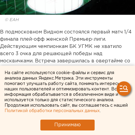
© ЕАН
В подмосковном Видном состоялся первый матч 1/4
финала плей-офф женской Премьер-лиги.
Действующим чемпионкам БК УГМК не хватило
всего 3 очка для решающей победы над
москвичками. Встреча завершилась в овертайме со
счетом
82:80 (14:20, 35:46, 53:50, 82:80).
На сайте используются cookie-файлы и сервис для
анализа данных Яндекс.Метрика. Эти инструменты
В первом периоде лисицы сразу же перехватили
помогают улучшать работу сайта, понимать интересы
инициативу и контролировали ход игры. Лучше всех
наших пользователей и оптимизировать контент. Вся
информация обрабатывается в обезличенном виде и
себя проявили нападающая Мария Попова (10 очков)
используется только для статистического анализа.
и центровая Мария Вадеева (15 очков). На большой
Продолжая использовать сайт, вы соглашаетесь с нашей
перерыв уральская команда ушла
с двузначным
Политикой обработки персональных данных
.
отрывом в счете – 35:46.
Принимаю
Вторая половина игры прошла в напряженной