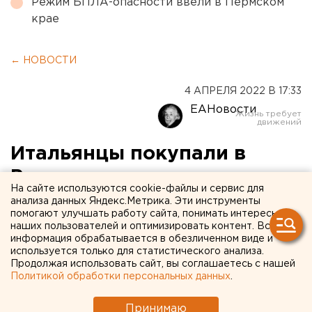
Режим БПЛА-опасности ввели в Пермском
крае
← НОВОСТИ
4 АПРЕЛЯ 2022 В 17:33
ЕАНовости
Итальянцы покупали в
России металл и продавали
На сайте используются cookie-файлы и сервис для
обратно втридорога:
анализа данных Яндекс.Метрика. Эти инструменты
помогают улучшать работу сайта, понимать интересы
свердловским властям
наших пользователей и оптимизировать контент. Вся
информация обрабатывается в обезличенном виде и
показали
используется только для статистического анализа.
Продолжая использовать сайт, вы соглашаетесь с нашей
импортозамещение ФОТО
Политикой обработки персональных данных
.
Принимаю