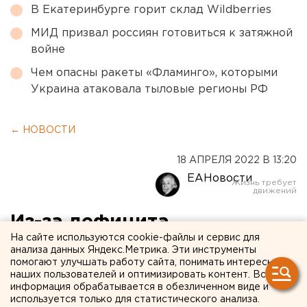
В Екатеринбурге горит склад Wildberries
МИД призвал россиян готовиться к затяжной
войне
Чем опасны ракеты «Фламинго», которыми
Украина атаковала тыловые регионы РФ
← НОВОСТИ
18 АПРЕЛЯ 2022 В 13:20
ЕАНовости
Из-за дефицита
На сайте используются cookie-файлы и сервис для
электроники «М.Видео»
анализа данных Яндекс.Метрика. Эти инструменты
помогают улучшать работу сайта, понимать интересы
откажется от части складов
наших пользователей и оптимизировать контент. Вся
в городах РФ, включая
информация обрабатывается в обезличенном виде и
используется только для статистического анализа.