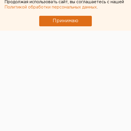
Екатеринбург
Продолжая использовать сайт, вы соглашаетесь с нашей
Политикой обработки персональных данных
.
Принимаю
© ЕАН
«М-Видео-Эльдорадо» освободит около 100 тыс.
кв. м складов
, которые находятся в аренде или