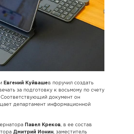
ти
Евгений Куйваше
в поручил создать
вечать за подготовку к восьмому по счету
. Соответствующий документ он
общает департамент информационной
бернатора
Павел Креков
, в ее состав
атора
Дмитрий Ионин
, заместитель