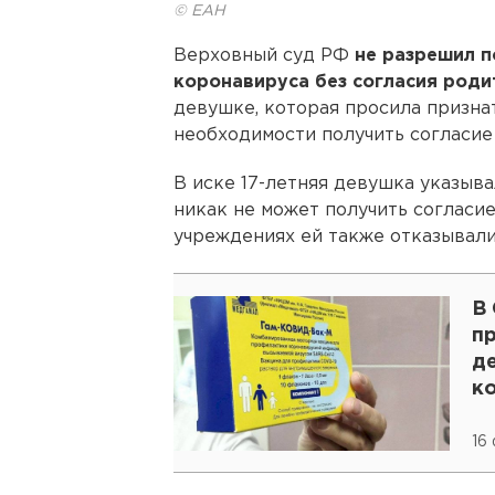
© ЕАН
Верховный суд РФ
не разрешил п
коронавируса без согласия роди
девушке, которая просила призн
необходимости получить согласие
В иске 17-летняя девушка указывал
никак не может получить согласи
учреждениях ей также отказывали
В
пр
д
к
16