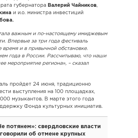
арата губернатора
Валерий Чайников
,
кина
и и.о. министра инвестиций
бова.
стала важным и по-настоящему имиджевым
и. Впервые за три года фестиваль
е время и в привычной обстановке.
ием года в России. Рассчитываю, что наши
е мероприятие региона», – сказал
валь пройдет 24 июня, традиционно
сти выступления на 100 площадках,
 000 музыкантов. В марте этого года
оддержку Фонда культурных инициатив.
Не потянем»: свердловские власти
аговорили об отмене крупных