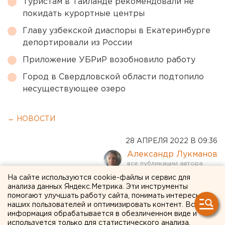
Туристам в Таиланде рекомендовали не
покидать курортные центры
Главу узбекской диаспоры в Екатеринбурге
депортировали из России
Приложение УБРиР возобновило работу
Город в Свердловской области подтопило
несуществующее озеро
← НОВОСТИ
28 АПРЕЛЯ 2022 В 09:36
Александр Лукманов
На сайте используются cookie-файлы и сервис для
Президент Путин назначил
анализа данных Яндекс.Метрика. Эти инструменты
помогают улучшать работу сайта, понимать интересы
новых судей в
наших пользователей и оптимизировать контент. Вся
информация обрабатывается в обезличенном виде и
Свердловской области
используется только для статистического анализа.