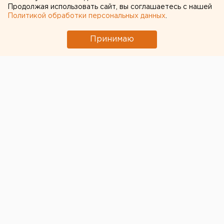
Продолжая использовать сайт, вы соглашаетесь с нашей
Политикой обработки персональных данных
.
Принимаю
Президент России Владимир Путин подписал указ о
назначении новых судей в Арбитражный и районные
суды Свердловской Области. Указ президента
опубликован на официальном интернет-портале