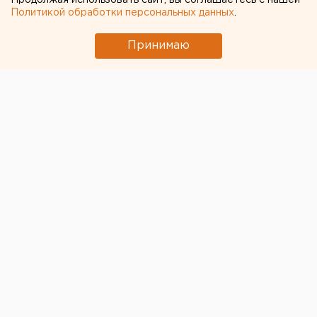
Продолжая использовать сайт, вы соглашаетесь с нашей
Политикой обработки персональных данных
.
Принимаю
© Фото из открытых источников
Самые крупные лесные пожары в России по-
прежнему наблюдаются в Курганской области. По
данным Федеральной Авиалесоохраны, в Зауралье
зафиксировано 9 очагов на площади 21805 га. Для