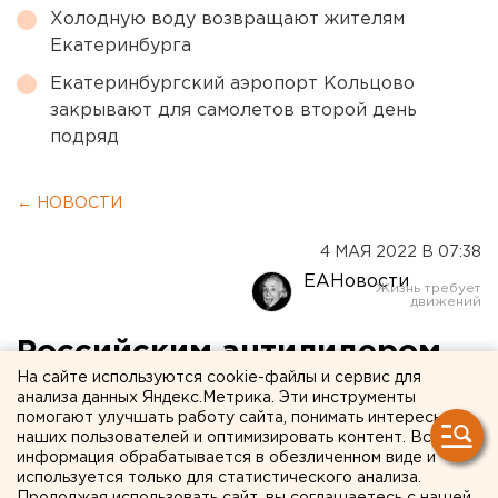
Холодную воду возвращают жителям
Екатеринбурга
Екатеринбургский аэропорт Кольцово
закрывают для самолетов второй день
подряд
← НОВОСТИ
4 МАЯ 2022 В 07:38
ЕАНовости
Российским антилидером
На сайте используются cookie-файлы и сервис для
по площади лесных
анализа данных Яндекс.Метрика. Эти инструменты
помогают улучшать работу сайта, понимать интересы
пожаров остается
наших пользователей и оптимизировать контент. Вся
Курганская область
информация обрабатывается в обезличенном виде и
используется только для статистического анализа.