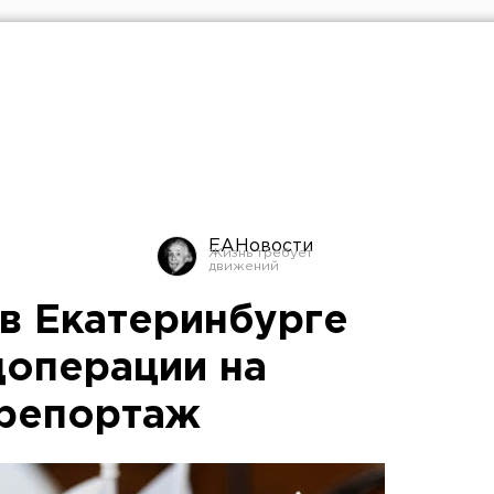
ЕАНовости
в Екатеринбурге
цоперации на
орепортаж