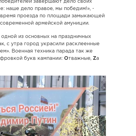
 победителей завершают дело своих
е: наше дело правое, мы победим!», -
 время проезда по площади замыкающей
 современной армейской амуниции.
 одной из основных на праздничных
ак, с утра город украсили расклеенные
аем». Военная техника парада так же
ифровкой букв кампании:
O
тважные,
Z
а