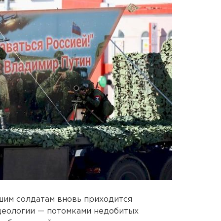
нашим солдатам вновь приходится
деологии — потомками недобитых