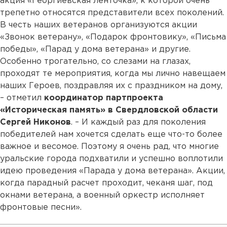
акция «Георгиевская ленточка», к которой очень
трепетно относятся представители всех поколений.
В честь наших ветеранов организуются акции
«Звонок ветерану», «Подарок фронтовику», «Письма
победы», «Парад у дома ветерана» и другие.
Особенно трогательно, со слезами на глазах,
проходят те мероприятия, когда мы лично навещаем
наших Героев, поздравляя их с праздником на дому,
– отметил
координатор партпроекта
«Историческая память» в Свердловской области
Сергей Никонов
. – И каждый раз для поколения
победителей нам хочется сделать еще что-то более
важное и весомое. Поэтому я очень рад, что многие
уральские города подхватили и успешно воплотили
идею проведения «Парада у дома ветерана». Акции,
когда парадный расчет проходит, чеканя шаг, под
окнами ветерана, а военный оркестр исполняет
фронтовые песни».