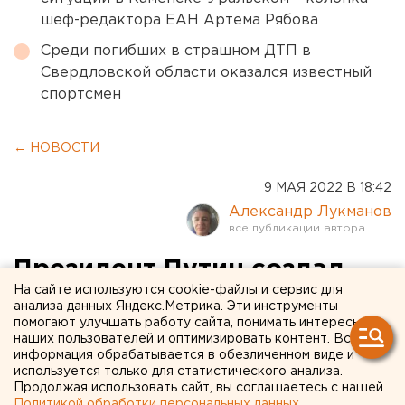
шеф-редактора ЕАН Артема Рябова
Среди погибших в страшном ДТП в
Свердловской области оказался известный
спортсмен
← НОВОСТИ
9 МАЯ 2022 В 18:42
Александр Лукманов
Президент Путин создал
На сайте используются cookie-файлы и сервис для
группу для выработки
анализа данных Яндекс.Метрика. Эти инструменты
помогают улучшать работу сайта, понимать интересы
механизма валютного
наших пользователей и оптимизировать контент. Вся
регулирования
информация обрабатывается в обезличенном виде и
используется только для статистического анализа.
Продолжая использовать сайт, вы соглашаетесь с нашей
Политикой обработки персональных данных
.