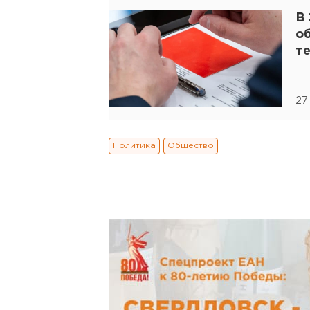
В
о
т
27
Политика
Общество