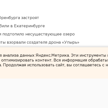
Оренбурга застроят
били в Екатеринбурге
ти подтопило несуществующее озеро
ты взорвали создателя дрона «Упырь»
 в Пермском крае
ля анализа данных Яндекс.Метрика. Эти инструменты
и оптимизировать контент. Вся информация обрабаты
а. Продолжая использовать сайт, вы соглашаетесь с
Анна Гринь
о юбилея не