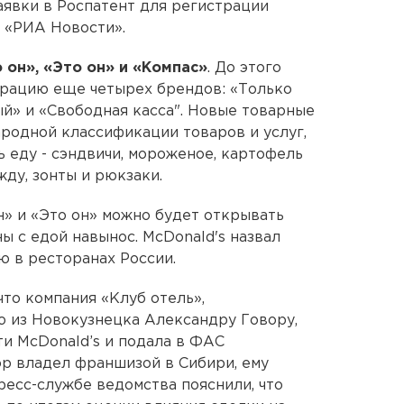
аявки в Роспатент для регистрации
 «РИА Новости».
 он», «Это он» и «Компас»
. До этого
трацию еще четырех брендов: «Только
мый» и «Свободная касса". Новые товарные
ародной классификации товаров и услуг,
 еду - сэндвичи, мороженое, картофель
жду, зонты и рюкзаки.
н» и «Это он» можно будет открывать
ны с едой навынос. McDonald's назвал
 в ресторанах России.
что компания «Клуб отель»,
 из Новокузнецка Александру Говору,
ти McDonald’s и подала в ФАС
р владел франшизой в Сибири, ему
ресс-службе ведомства пояснили, что