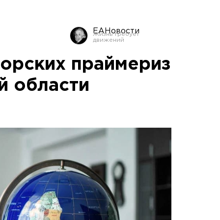
ЕАНовости
торских праймериз
й области