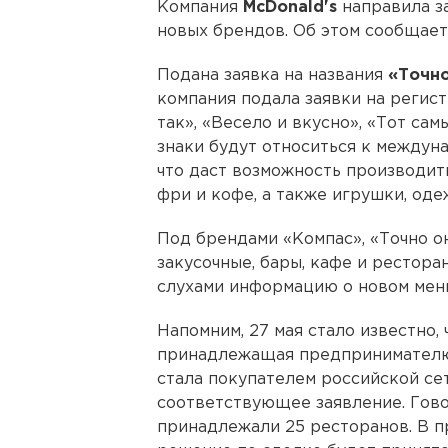
Компания
McDonald's
направила з
новых брендов. Об этом сообщает
Подана заявка на названия
«Точно
компания подала заявки на регис
так», «Весело и вкусно», «Тот са
знаки будут относиться к междун
что даст возможность производить
фри и кофе, а также игрушки, оде
Под брендами «Компас», «Точно о
закусочные, бары, кафе и рестора
слухами информацию о новом меню
Напомним, 27 мая стало известно, 
принадлежащая предпринимателю
стала покупателем российской се
соответствующее заявление. Гово
принадлежали 25 ресторанов. В п