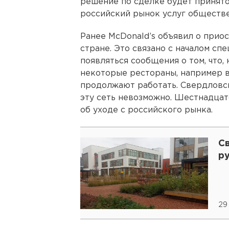
решение по сделке будет принято
российский рынок услуг обществе
Ранее McDonald’s объявил о прио
стране. Это связано с началом сп
появляться сообщения о том, что,
некоторые рестораны, например в
продолжают работать. Свердловск
эту сеть невозможно. Шестнадцат
об уходе с российского рынка.
С
р
29