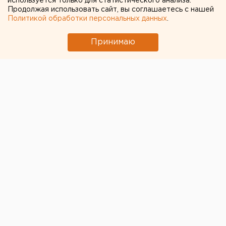
используется только для статистического анализа.
Продолжая использовать сайт, вы соглашаетесь с нашей
Политикой обработки персональных данных
.
Принимаю
Россия вышла из Всемирной туристской
организации. Премьер-министр Михаил Мишустин
поддержал данное предложение от Министерства
иностранных дел. Соответствующий документ
опубликован на официальном интернет-портале
правовой информации.
«
В соответствии со статьей 36 Федерального закона