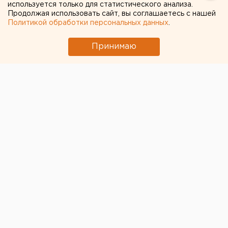
используется только для статистического анализа.
Продолжая использовать сайт, вы соглашаетесь с нашей
Политикой обработки персональных данных
.
Принимаю
Общественницу
Алену Кожеву,
которая выступает
против вырубки березовой рощи для строительства
катка УралГУФК, оштрафовали на 20 тыс. рублей
(по ч. 2 ст. 20.2 КоАП РФ за нарушение