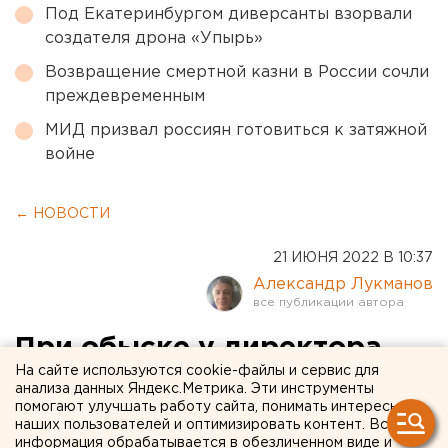
Под Екатеринбургом диверсанты взорвали
создателя дрона «Упырь»
Возвращение смертной казни в России сочли
преждевременным
МИД призвал россиян готовиться к затяжной
войне
← НОВОСТИ
21 ИЮНЯ 2022 В 10:37
Александр Лукманов
При обыске у директора
На сайте используются cookie-файлы и сервис для
института спорта УрФУ в
анализа данных Яндекс.Метрика. Эти инструменты
помогают улучшать работу сайта, понимать интересы
Екатеринбурге нашли
наших пользователей и оптимизировать контент. Вся
коллекцию дорогих часов.
информация обрабатывается в обезличенном виде и