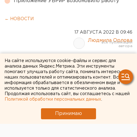
Приложение УБРиР возобновило работу
← НОВОСТИ
17 АВГУСТА 2022 В 09:46
Людмила Орлова
Два человека погибли в
На сайте используются cookie-файлы и сервис для
анализа данных Яндекс.Метрика. Эти инструменты
аварии с КАМАЗом в
помогают улучшать работу сайта, понимать интересы
наших пользователей и оптимизировать контент. Вся
Челябинской области
информация обрабатывается в обезличенном виде и
используется только для статистического анализа.
Продолжая использовать сайт, вы соглашаетесь с нашей
Политикой обработки персональных данных
.
Принимаю