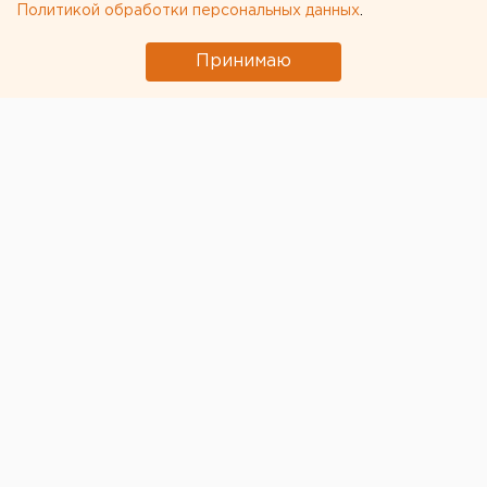
Политикой обработки персональных данных
.
Принимаю
© Фото из открытых источников
В Ленинском суде Екатеринбурга вынесен приговор
Александру Болдыреву. До недавнего времени
Болдырев занимал должность заместителя
начальника управления
– начальника отдела