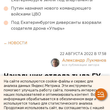
Екатеринбурге земли под апартаменты
Путин назначил нового командующего
войсками ЦВО
Под Екатеринбургом диверсанты взорвали
создателя дрона «Упырь»
← НОВОСТИ
22 АВГУСТА 2022 В 17:58
Александр Лукманов
Начальник отдела тыла ГУ
На сайте используются cookie-файлы и сервис для
МЧС по Свердловской
анализа данных Яндекс.Метрика. Эти инструменты
помогают улучшать работу сайта, понимать интересы
области осужден за
наших пользователей и оптимизировать контент. Вся
взяточничество
информация обрабатывается в обезличенном виде и
используется только для статистического анализа.
Продолжая использовать сайт, вы соглашаетесь с нашей