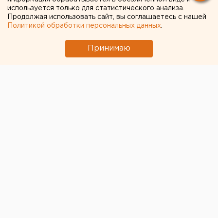
используется только для статистического анализа.
Продолжая использовать сайт, вы соглашаетесь с нашей
Политикой обработки персональных данных
.
Принимаю
Глава комитета Госдумы по обороне
Андрей
Картаполов
заявил, что
мобилизованные граждане
продолжат выплаты по ипотеке
. По его словам,
зарплата резервистов позволит им обеспечивать
свои долги.