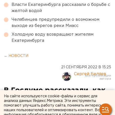
Власти Екатеринбурга рассказали о борьбе с
желтой водой
Челябинцев предупредили о возможном
выходе из берегов реки Миасс
Холодную воду возвращают жителям
Екатеринбурга
← НОВОСТИ
21 СЕНТЯБРЯ 2022 В 15:25
Сергей Беляев
В Госдуме рассказали, как
На сайте используются cookie-файлы и сервис для
мобилизованные граждане
анализа данных Яндекс.Метрика. Эти инструменты
помогают улучшать работу сайта, понимать интересы
будут платить за ипотеку
наших пользователей и оптимизировать контент. Вся
информация обрабатывается в обезличенном виде и