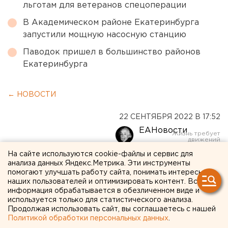
льготам для ветеранов спецоперации
В Академическом районе Екатеринбурга
запустили мощную насосную станцию
Паводок пришел в большинство районов
Екатеринбурга
← НОВОСТИ
22 СЕНТЯБРЯ 2022 В 17:52
ЕАНовости
На сайте используются cookie-файлы и сервис для
Высокопоставленный
анализа данных Яндекс.Метрика. Эти инструменты
помогают улучшать работу сайта, понимать интересы
свердловский единоросс
наших пользователей и оптимизировать контент. Вся
информация обрабатывается в обезличенном виде и
Максим Бестфатер попал
используется только для статистического анализа.
Продолжая использовать сайт, вы соглашаетесь с нашей
под мобилизацию
Политикой обработки персональных данных
.