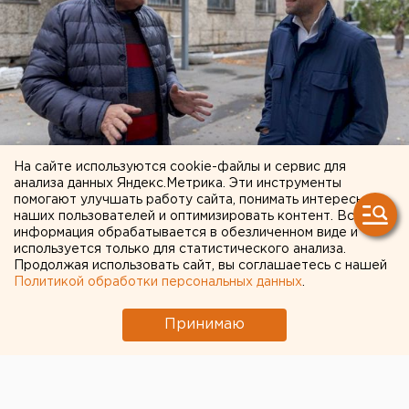
На сайте используются cookie-файлы и сервис для
анализа данных Яндекс.Метрика. Эти инструменты
помогают улучшать работу сайта, понимать интересы
наших пользователей и оптимизировать контент. Вся
Отметим, что это уже второй автомобиль, который
информация обрабатывается в обезличенном виде и
он подарил медикам. Первой была Lada Largus,
используется только для статистического анализа.
Продолжая использовать сайт, вы соглашаетесь с нашей
которую тоже получила больница № 23. В парке
Политикой обработки персональных данных
.
службы неотложной помощи теперь четыре
автомобиля. Как отметил заведующий поликлиникой
Принимаю
Анатолий Грачев
, подаренные авто помогают им
обслужить больше граждан. Кроме того, новый
транспорт является более надежным, не ломается и
не требует замены запчастей.
«Раньше мы были