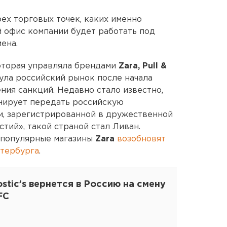
ех торговых точек, каких именно
й офис компании будет работать под
ена.
которая управляла брендами
Zara, Pull &
нула российский рынок после начала
ния санкций. Недавно стало известно,
анирует передать российскую
и, зарегистрированной в дружественной
тий», такой страной стал Ливан.
ь популярные магазины
Zara
возобновят
етербурга
.
stic’s вернется в Россию на смену
FC