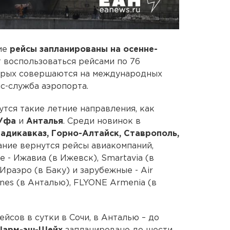
ие
рейсы запланированы на осенне-
т воспользоваться рейсами по 76
торых совершаются на международных
с-служба аэропорта.
утся такие летние направления, как
 Уфа
и
Анталья
. Среди новинок в
ладикавказ, Горно-Алтайск, Ставрополь,
сание вернутся рейсы авиакомпаний,
 - Ижавиа (в Ижевск), Smartavia (в
Ираэро (в Баку) и зарубежные - Air
ines (в Анталью), FLYONE Armenia (в
йсов в сутки в Сочи, в Анталью – до