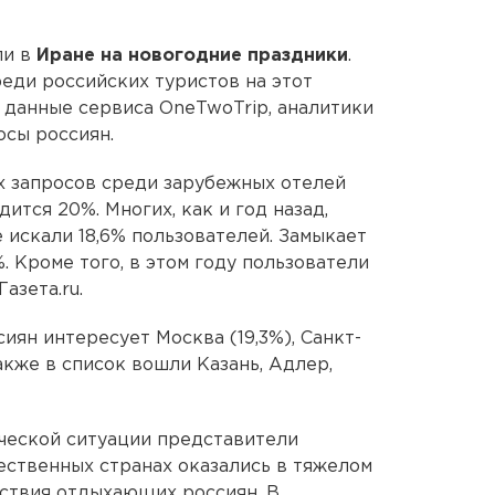
ли в
Иране на новогодние праздники
.
реди российских туристов на этот
 данные сервиса OneTwoTrip, аналитики
осы россиян.
х запросов среди зарубежных отелей
ится 20%. Многих, как и год назад,
е искали 18,6% пользователей. Замыкает
. Кроме того, в этом году пользователи
азета.ru.
ян интересует Москва (19,3%), Санкт-
Также в список вошли Казань, Адлер,
ической ситуации представители
ественных странах оказались в тяжелом
тствия отдыхающих россиян. В