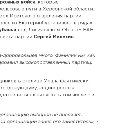
орожных войск
, которые
ельсовые пути в Херсонской области,
ерх-Исетского отделения партии
росс из Екатеринбурга воюет в рядах
Кубань»
под Лисичанском. Об этом ЕАН
совета партии
Сергей Мелехин
.
в-добровольцев много. Фамилии мы, как
 добавил высокопоставленный партиец.
дников в столице Урала фактически
городскую думу, «единороссы»
атов во всех округах, в том числе – в
организацию выборов не повлияет,
 организации занял его заместитель», -