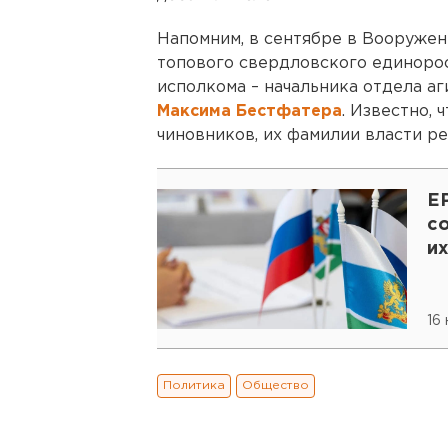
Напомним, в сентябре в Вооруже
топового свердловского единорос
исполкома – начальника отдела а
Максима Бестфатера
. Известно,
чиновников, их фамилии власти р
Е
с
их
16 
Политика
Общество