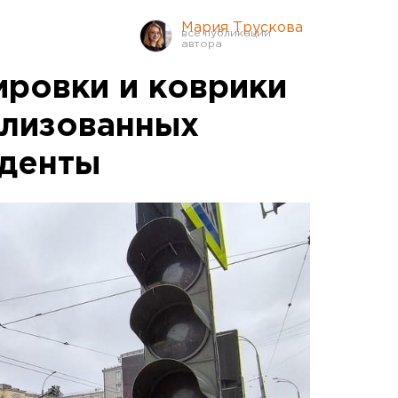
Мария Трускова
ировки и коврики
илизованных
уденты