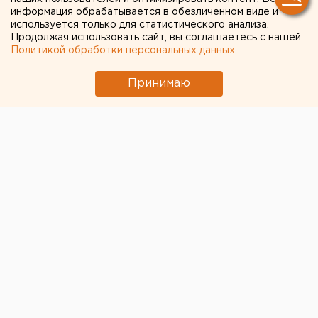
информация обрабатывается в обезличенном виде и
Арбитражного суда
используется только для статистического анализа.
Уральского округа
Продолжая использовать сайт, вы соглашаетесь с нашей
Политикой обработки персональных данных
.
официально рекомендован
Принимаю
Константин Беляев