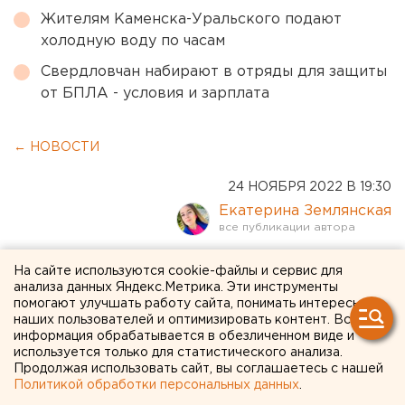
Жителям Каменска-Уральского подают
холодную воду по часам
Свердловчан набирают в отряды для защиты
от БПЛА - условия и зарплата
← НОВОСТИ
24 НОЯБРЯ 2022 В 19:30
Екатерина Землянская
Крупный молокозавод
На сайте используются cookie-файлы и сервис для
анализа данных Яндекс.Метрика. Эти инструменты
продают в Свердловской
помогают улучшать работу сайта, понимать интересы
наших пользователей и оптимизировать контент. Вся
области
информация обрабатывается в обезличенном виде и
используется только для статистического анализа.
Продолжая использовать сайт, вы соглашаетесь с нашей
Политикой обработки персональных данных
.