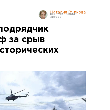
Наталия Вълкова
подрядчик
ф за срыв
исторических