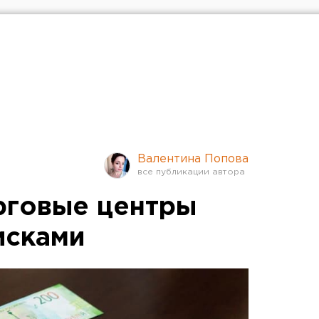
Валентина Попова
рговые центры
исками