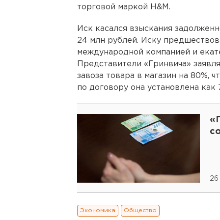
торговой маркой Н&М.
Иск касался взыскания задолженн
24 млн рублей. Иску предшество
международной компанией и екат
Представители «Гринвича» заявля
завоза товара в магазин на 80%, 
по договору она установлена как 
«
с
26
Экономика
Общество