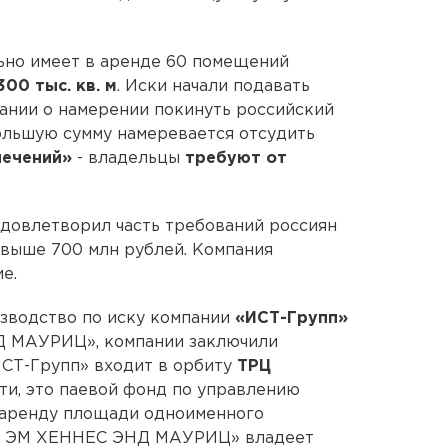
ьно имеет в аренде 60 помещений
300 тыс. кв. м
. Иски начали подавать
ании о намерении покинуть российский
ольшую сумму намеревается отсудить
лечений»
- владельцы
требуют от
довлетворил часть требований россиян
 свыше 700 млн рублей. Компания
е.
зводство по иску компании
«ИСТ-Групп»
 МАУРИЦ», компании заключили
ИСТ-Групп» входит в орбиту
ТРЦ
ути, это паевой фонд по управлению
 аренду площади одноименного
НД ЭМ ХЕННЕС ЭНД МАУРИЦ» владеет