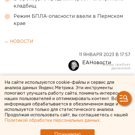
кладбищ
Режим БПЛА-опасности ввели в Пермском
крае
← НОВОСТИ
11 ЯНВАРЯ 2023 В 17:57
ЕАНовости
После публикации ЕАН
На сайте используются cookie-файлы и сервис для
анализа данных Яндекс.Метрика. Эти инструменты
прокуратура проверит
помогают улучшать работу сайта, понимать интересы
наших пользователей и оптимизировать контент. Вся
холодные дома в
информация обрабатывается в обезличенном виде и
используется только для статистического анализа.
микрорайоне Кольцово
Продолжая использовать сайт, вы соглашаетесь с нашей
Екатеринбурга
Политикой обработки персональных данных
.
Принимаю