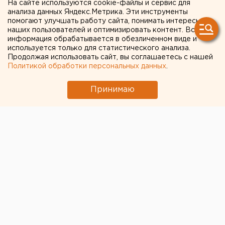
На сайте используются cookie-файлы и сервис для
сбила двух подростков-
анализа данных Яндекс.Метрика. Эти инструменты
помогают улучшать работу сайта, понимать интересы
самокатчиков
наших пользователей и оптимизировать контент. Вся
информация обрабатывается в обезличенном виде и
используется только для статистического анализа.
Продолжая использовать сайт, вы соглашаетесь с нашей
Политикой обработки персональных данных
.
Принимаю
© Фото из открытых источников
В Екатеринбурге автомобилистка сбила двух