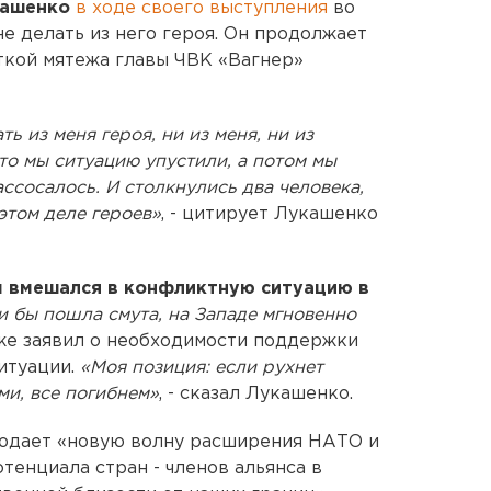
кашенко
в ходе своего выступления
во
е делать из него героя. Он продолжает
ткой мятежа главы ЧВК «Вагнер»
ть из меня героя, ни из меня, ни из
то мы ситуацию упустили, а потом мы
ассосалось. И столкнулись два человека,
этом деле героев»
, - цитирует Лукашенко
 вмешался в конфликтную ситуацию в
и бы пошла смута, на Западе мгновенно
кже заявил о необходимости поддержки
итуации.
«Моя позиция: если рухнет
ми, все погибнем»
, - сказал Лукашенко.
людает «новую волну расширения НАТО и
енциала стран - членов альянса в