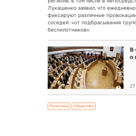
регионе, в том числе в непосредс
Лукашенко заявил, что ежедневн
фиксируют различные провокации 
соседей: «от подбрасывания труп
беспилотников».
В
о
27
Политика
Общество