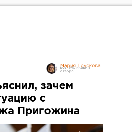
Мария Трускова
яснил, зачем
туацию с
ежа Пригожина