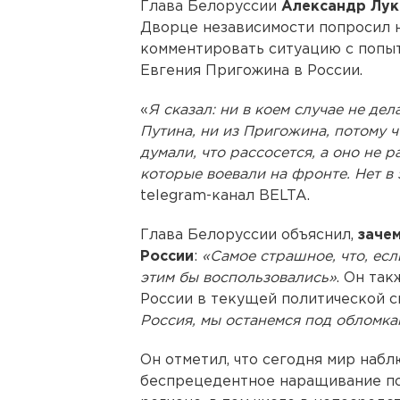
Глава Белоруссии
Александр Лу
Дворце независимости попросил н
комментировать ситуацию с попы
Евгения Пригожина в России.
«
Я сказал: ни в коем случае не дела
Путина, ни из Пригожина, потому ч
думали, что рассосется, а оно не р
которые воевали на фронте. Нет в 
telegram-канал BELTA.
Глава Белоруссии объяснил,
зачем
России
:
«Самое страшное, что, есл
этим бы воспользовались»
. Он та
России в текущей политической с
Россия, мы останемся под обломка
Он отметил, что сегодня мир наб
беспрецедентное наращивание пот