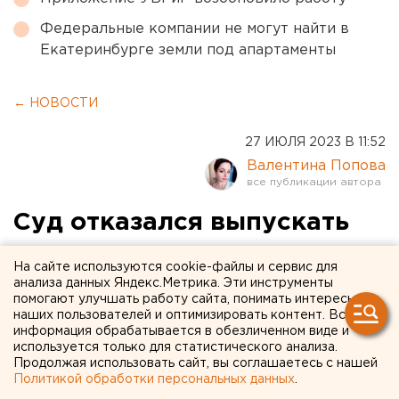
Федеральные компании не могут найти в
Екатеринбурге земли под апартаменты
← НОВОСТИ
27 ИЮЛЯ 2023 В 11:52
Валентина Попова
Суд отказался выпускать
из-под ареста
На сайте используются cookie-файлы и сервис для
высокопоставленного
анализа данных Яндекс.Метрика. Эти инструменты
помогают улучшать работу сайта, понимать интересы
свердловского гаишника,
наших пользователей и оптимизировать контент. Вся
информация обрабатывается в обезличенном виде и
который попался на взятке
используется только для статистического анализа.
Продолжая использовать сайт, вы соглашаетесь с нашей
Политикой обработки персональных данных
.