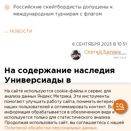
Российские скейтбордисты допущены к
международным турнирам с флагом
← НОВОСТИ
6 СЕНТЯБРЯ 2023 В 10:51
Сергей Беляев
На содержание наследия
Универсиады в
Екатеринбурге
На сайте используются cookie-файлы и сервис для
анализа данных Яндекс.Метрика. Эти инструменты
потребуется более
помогают улучшать работу сайта, понимать интересы
наших пользователей и оптимизировать контент. Вся
полумиллиарда рублей
информация обрабатывается в обезличенном виде и
используется только для статистического анализа.
Продолжая использовать сайт, вы соглашаетесь с нашей
Политикой обработки персональных данных
.